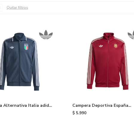
Quitar filtros
 Alternativa Italia adidas
Campera Deportiva España
adidas - Red
$
5.990