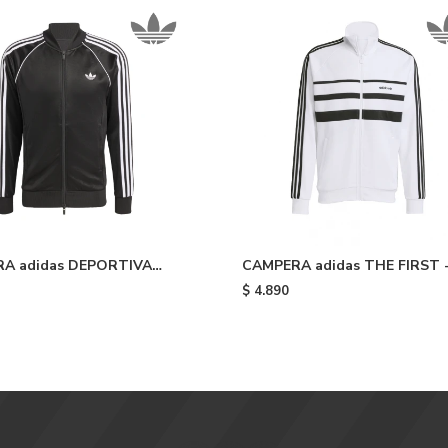
A adidas DEPORTIVA
CAMPERA adidas THE FIRST 
LS - Black
White & Black
$
4.890