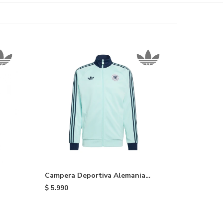
Campera Deportiva Alemania
adidas - Light Blue
$
5.990