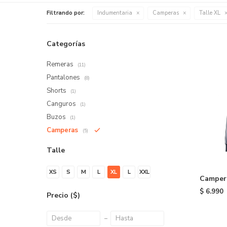
Filtrando por:
Indumentaria
Camperas
Talle XL
Categorías
Remeras
(11)
Pantalones
(8)
Shorts
(1)
Canguros
(1)
Buzos
(1)
Camperas
(5)
Talle
XS
S
M
L
XL
L
XXL
Campera
- Blue
$
6.990
Precio
($)