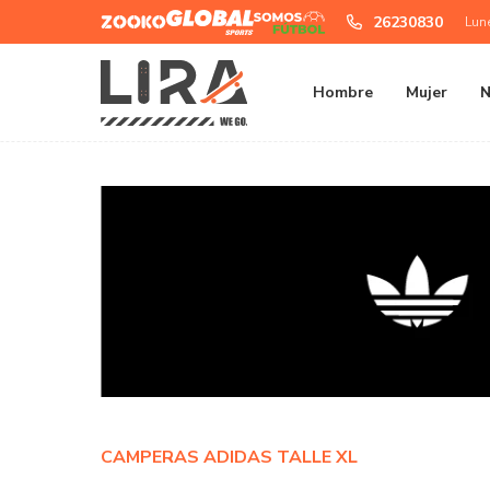
Zooko
Global
Somos
26230830
Lun
Sports
Futbol
Hombre
Mujer
N
CAMPERAS ADIDAS TALLE XL