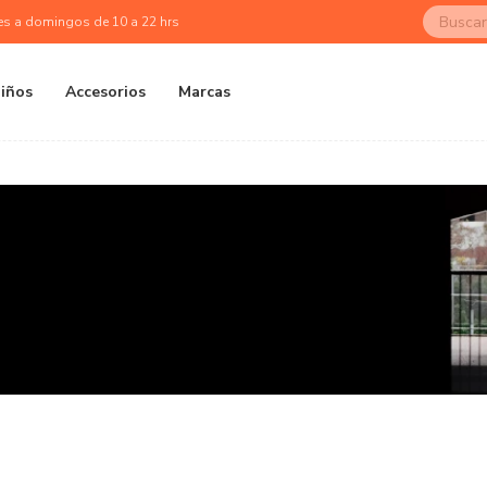
es a domingos de 10 a 22 hrs
iños
Accesorios
Marcas