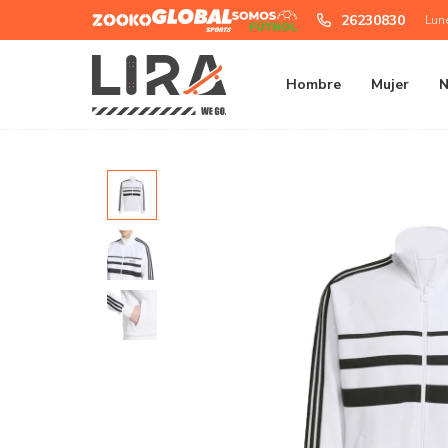
Zooko
Global
Somos
26230830
Lun
Sports
Futbol
Hombre
Mujer
N