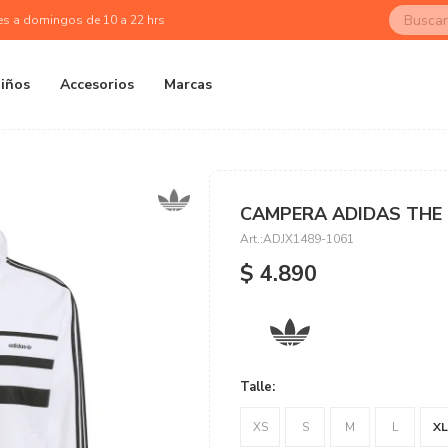
es a domingos de 10 a 22 hrs
iños
Accesorios
Marcas
CAMPERA ADIDAS THE 
ADJX1489-1061
$
4.890
Talle:
XS
S
M
L
XL