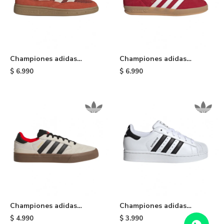
Championes adidas
Championes adidas
Handball Spezial ST
Gazelle Indoor - Red
$
6.990
$
6.990
Preloved - Orange
Championes adidas
Championes adidas
Busenitz Vulc II - Cream
Superstar II de niño -
$
4.990
$
3.990