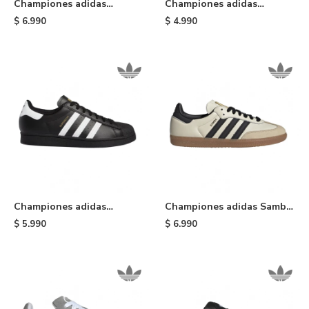
Championes adidas
Championes adidas
Gazelle Bold - Black
Busenitz Vulc II - Dark
$
6.990
$
4.990
Blue/olive
Championes adidas
Championes adidas Samba
Superstar ADV - Black
OG - White
$
5.990
$
6.990
White