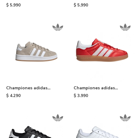
Campus 00s - Brown
Campus 00s - Grey
$
5.990
$
5.990
Championes adidas
Championes adidas
Campus 00s de niño - Beige
Gazelle x Disney Alice In
$
4.290
$
3.990
Wonderland niño - Red