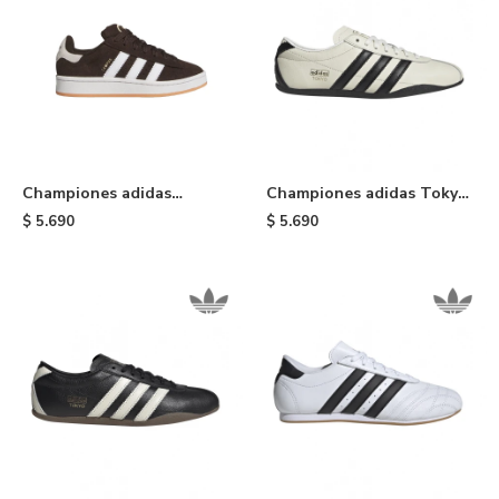
Championes adidas
Championes adidas Tokyo
Campus 00S De Niño -
- Black & White
$
5.690
$
5.690
Aurora Coffee