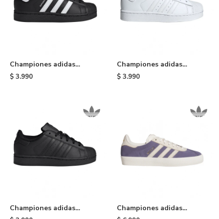
Championes adidas
Championes adidas
Superstar II de niño - Black
Superstar II de niño -
$
3.990
$
3.990
White
Championes adidas
Championes adidas
Superstar II de niño - Black
Gazelle ADV - Lavander