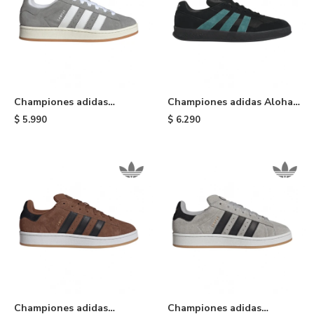
Championes adidas
Championes adidas Aloha
Campus 00s - Grey Three /
Super - Black
$
5.990
$
6.290
Cloud White / Off White
Championes adidas
Championes adidas