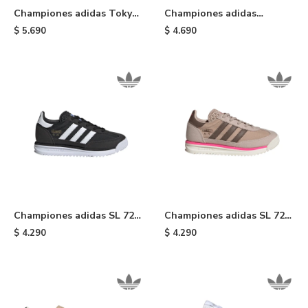
Championes adidas Tokyo
Championes adidas
- Black
Taekwondo Lace - White
$
5.690
$
4.690
Championes adidas SL 72
Championes adidas SL 72
RS de niño - Black
RS de niño - Brown
$
4.290
$
4.290