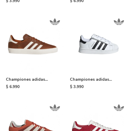
$
3.990
$
6.990
Championes adidas
Championes adidas
Gazelle ADV - Brown
Originals Superstar II de
$
6.990
$
3.990
niño - White