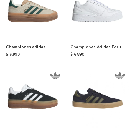
Championes adidas
Championes Adidas Forum
Gazelle Bold - Cream
Bold - Cloudwhite
$
6.990
$
6.890