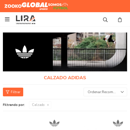
Zooko
Global Sports
Somos
Futbol

CALZADO ADIDAS
Recomendados
Filtrando por:
Calzado