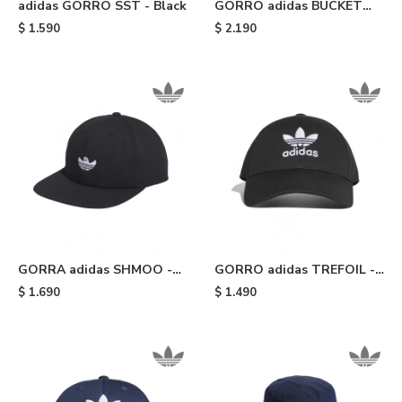
adidas GORRO SST - Black
GORRO adidas BUCKET
HAT - Black
$
1.590
$
2.190
GORRA adidas SHMOO -
GORRO adidas TREFOIL -
Black
Black
$
1.690
$
1.490