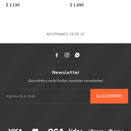
CLASSIC STONEWASHED -
Black
$
2.190
$
1.890
Black
MOSTRANDO
16
DE
16



Newsletter
¡Suscribite y recibí todas nuestras novedades!
SUSCRIBIRME