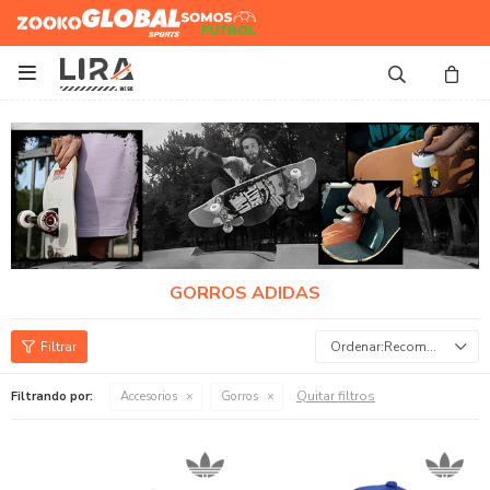
Zooko
Global Sports
Somos
Futbol

GORROS ADIDAS
Recomendados
Quitar filtros
Filtrando por:
Accesorios
Gorros