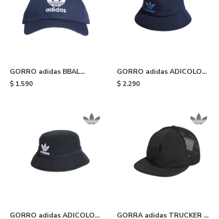
GORRO adidas BBAL
GORRO adidas ADICOLOR
TRIFOLIO - Dark Blue
ARCHIVE - Blue
$
1.590
$
2.290
GORRO adidas ADICOLOR
GORRA adidas TRUCKER -