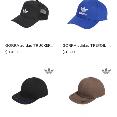
GORRA adidas TRUCKER
GORRA adidas TREFOIL -
ADICOLOR CLASSIC -
Blue/white
$
1.490
$
1.690
Black