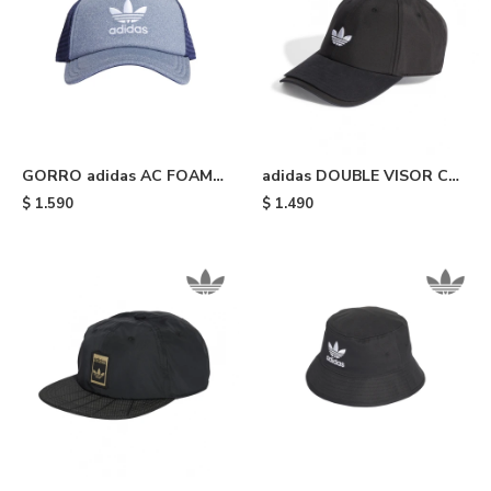
GORRO adidas AC FOAM
adidas DOUBLE VISOR CAP
TRUC - Light Blue
- Black
$
1.590
$
1.490