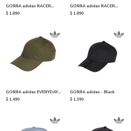
GORRA adidas RACER
GORRA adidas RACER
STRIPE - Black
STRIPE - Brown
$
1.890
$
1.890
GORRA adidas EVERYDAY
GORRA adidas - Black
ICONS TONAL METAL
$
1.490
$
1.390
TREFOIL - Green