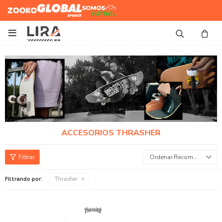
Zooko
Global Sports
Somos
Futbol

ACCESORIOS THRASHER
Recomendados
Filtrando por:
Thrasher