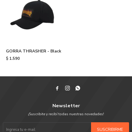
GORRA THRASHER - Black
$
1.590



Newsletter
¡Suscribite y recibí todas nuestras novedades!
SUSCRIBIRME