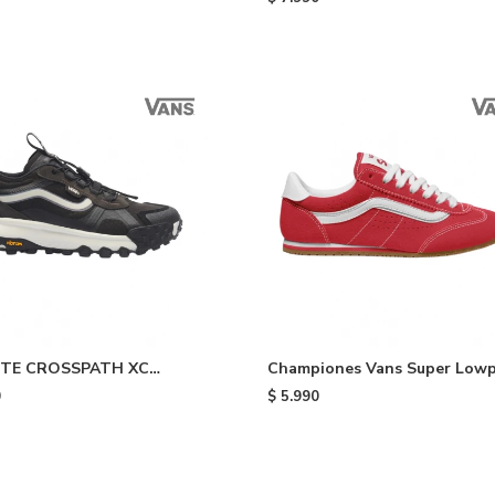
TE CROSSPATH XC
Championes Vans Super Lowp
 - Black
Red
0
$
5.990