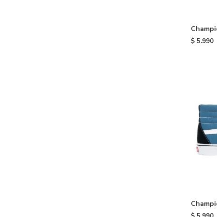
Champi
Cream
$
5.990
Champio
Navy
$
5.990