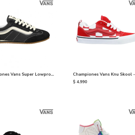
ones Vans Super Lowpro -
Championes Vans Knu Skool -
Red
$
4.990