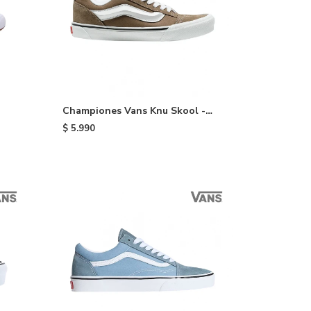
Championes Vans Knu Skool -
Brown
$
5.990