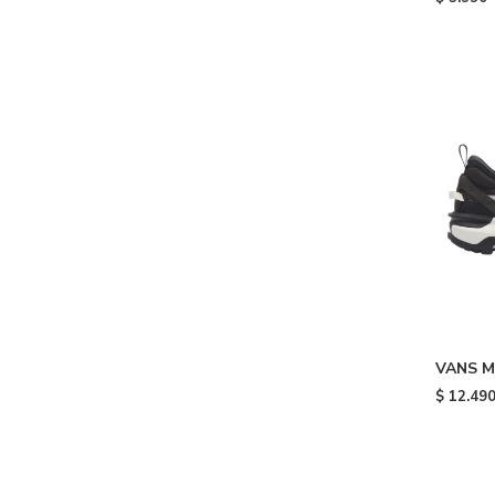
VANS M
WASHED
$
12.49