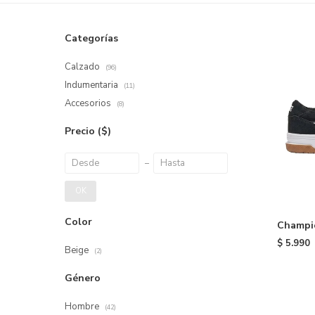
Categorías
Calzado
(96)
Indumentaria
(11)
Accesorios
(8)
Precio
($)
OK
Color
Champio
$
5.990
Beige
(2)
Género
Hombre
(42)