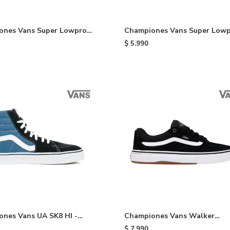
ones Vans Super Lowpro -
Championes Vans Super Lowp
Indigo
$
5.990
nes Vans UA SK8 HI -
Championes Vans Walker
Wafflecup - Black
$
7.990