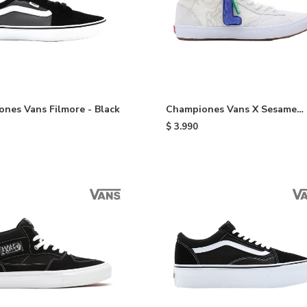
nes Vans Filmore - Black
Championes Vans X Sesame
Street Lizzie - Multi Colors
$
3.990