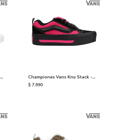
Championes Vans Knu Stack -
Black
$
7.990