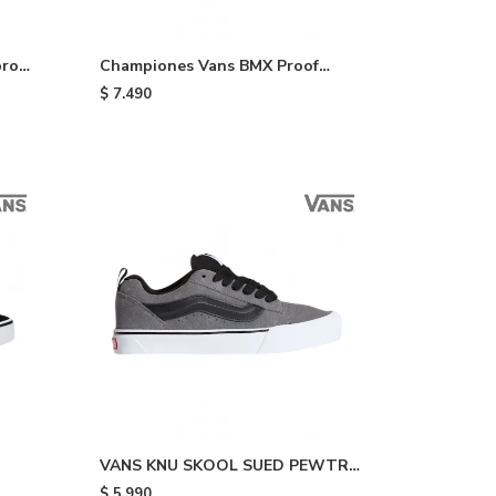
ro -
Championes Vans BMX Proof
Wafflecup - Black
$
7.490
VANS KNU SKOOL SUED PEWTR -
Grey & Black
$
5.990