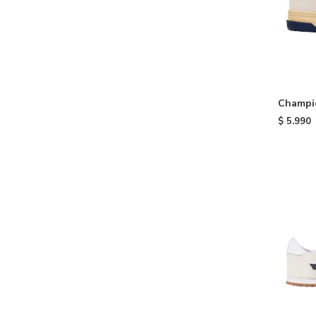
Champi
White
$
5.990