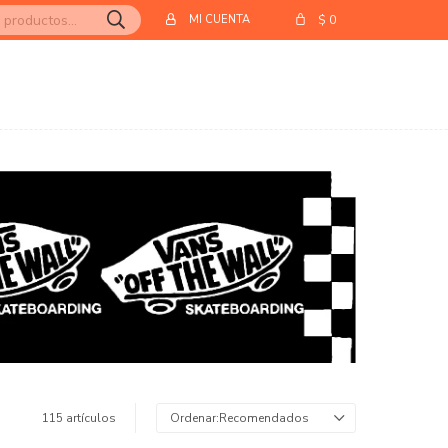
$
0
115 artículos
Recomendados