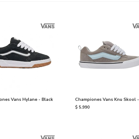
nes Vans Hylane - Black
Championes Vans Knu Skool -
Black
$
5.990