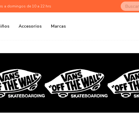
es a domingos de 10 a 22 hrs
iños
Accesorios
Marcas