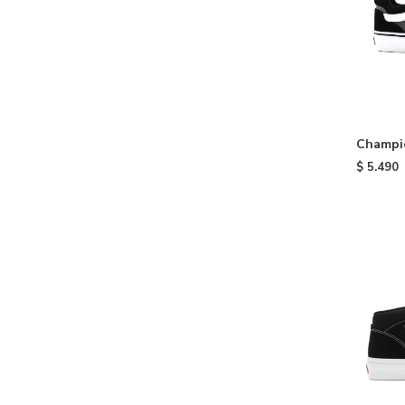
Champio
$
5.490