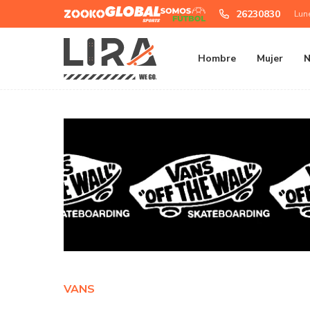
Zooko
Global
Somos
26230830
Lun
Sports
Futbol
Hombre
Mujer
N
VANS