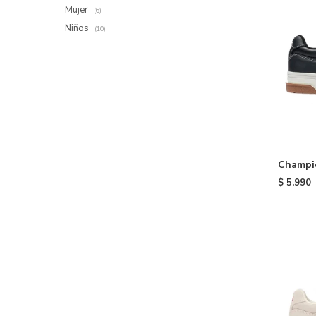
Mujer
(6)
Niños
(10)
Champio
$
5.990