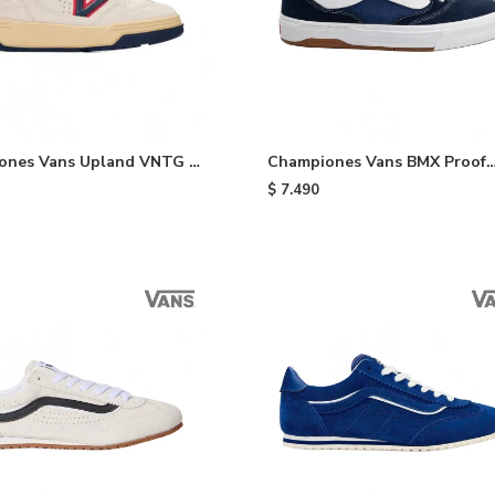
ones Vans Upland VNTG -
Championes Vans BMX Proof
Wafflecup - Black
$
7.490