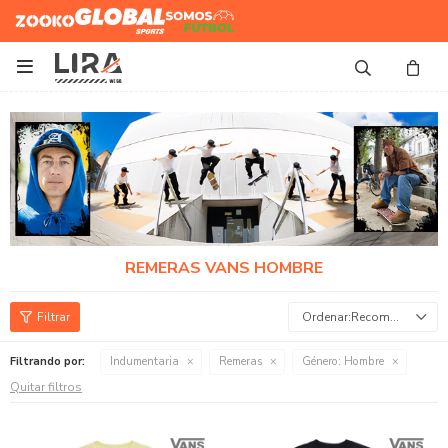
Zooko
Global Sports
Somos
Futbol

REMERAS VANS HOMBRE
Recomendados
Filtrando por:
Indumentaria
Remeras
Género:
Hombre
Quitar filtros