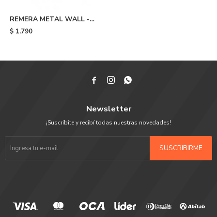
REMERA METAL WALL -
Navy
$
1.790



Newsletter
¡Suscribite y recibí todas nuestras novedades!
SUSCRIBIRME