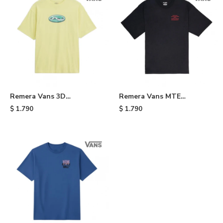
Remera Vans 3D
Remera Vans MTE
RETROVAL - Yellow
Internacional - Black
$
1.790
$
1.790