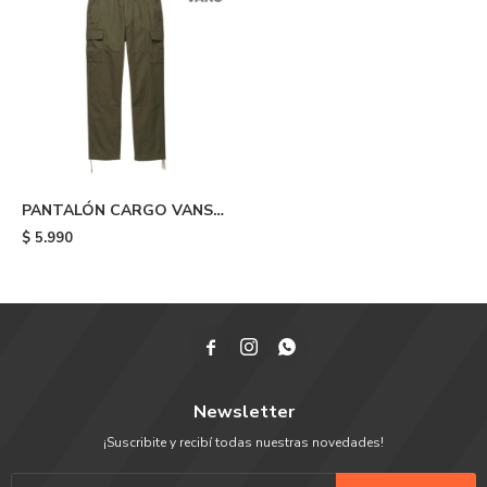
PANTALÓN CARGO VANS
SERVICE - Green
$
5.990



Newsletter
¡Suscribite y recibí todas nuestras novedades!