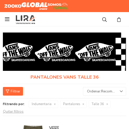
Zooko
Global Sports
Somos
Futbol

PANTALONES VANS TALLE 36
Recomendados
Filtrando por:
Indumentaria
Pantalones
Talle 36
Quitar filtros