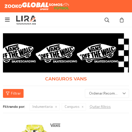
Zooko
Global Sports
Somos
Futbol

CANGUROS VANS
Recomendados
Quitar filtros
Filtrando por:
Indumentaria
Canguros