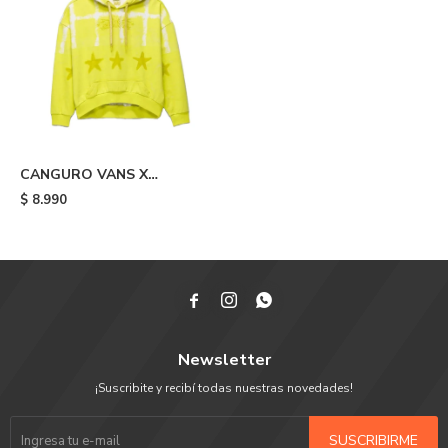
CANGURO VANS X
COLLINA STRADA - Yellow
$
8.990



Newsletter
¡Suscribite y recibí todas nuestras novedades!
SUSCRIBIRME