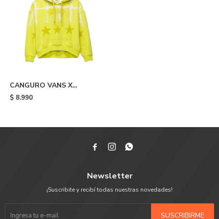
CANGURO VANS X
COLLINA STRADA - Yellow
$
8.990



Newsletter
¡Suscribite y recibí todas nuestras novedades!
SUSCRIBIRME