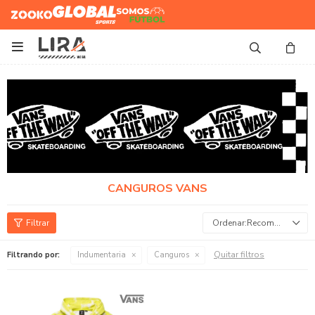
Zooko
Global Sports
Somos
Futbol

CANGUROS VANS
Recomendados
Quitar filtros
Filtrando por:
Indumentaria
Canguros