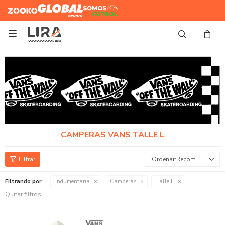
Zooko
Global Sports
Somos
Futbol

CAMPERAS VANS TALLE L
Recomendados
Filtrando por:
Indumentaria
Camperas
Talle L
Quitar filtros