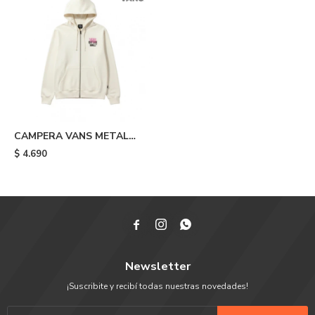
CAMPERA VANS METAL
WALL FULL ZIP - White
$
4.690



Newsletter
¡Suscribite y recibí todas nuestras novedades!