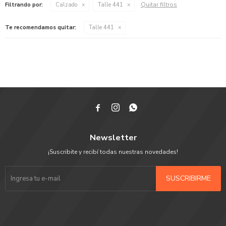
Quitar filtros
Filtrando por:
Calzado
Talle 441
Te recomendamos quitar:
Talle 441



Newsletter
¡Suscribite y recibí todas nuestras novedades!
SUSCRIBIRME