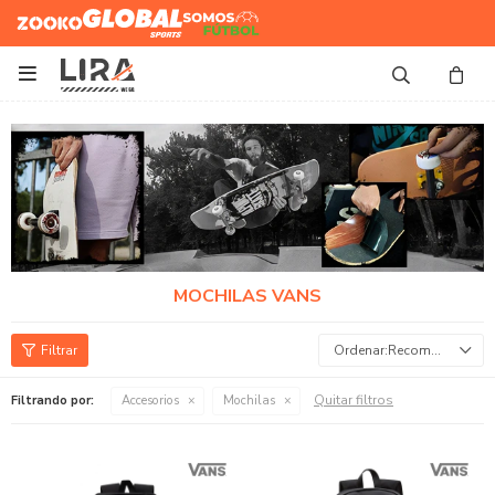
Zooko
Global Sports
Somos
Futbol

MOCHILAS VANS
Recomendados
Quitar filtros
Filtrando por:
Accesorios
Mochilas