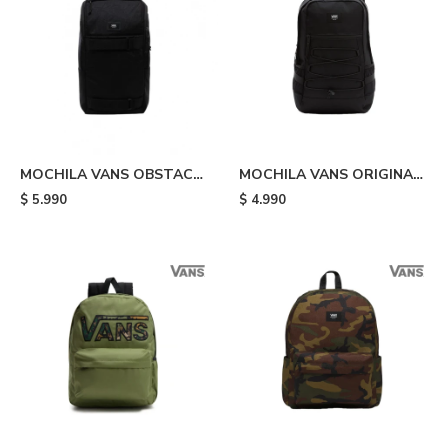
MOCHILA VANS OBSTACLE
MOCHILA VANS ORIGINAL
- Black
- Black
$
5.990
$
4.990