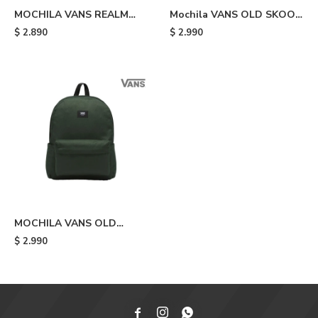
MOCHILA VANS REALM
Mochila VANS OLD SKOOL
FLYING - Green
H2O - Camouflage
$
2.890
$
2.990
MOCHILA VANS OLD
SKOOL H2O - Green
$
2.990


