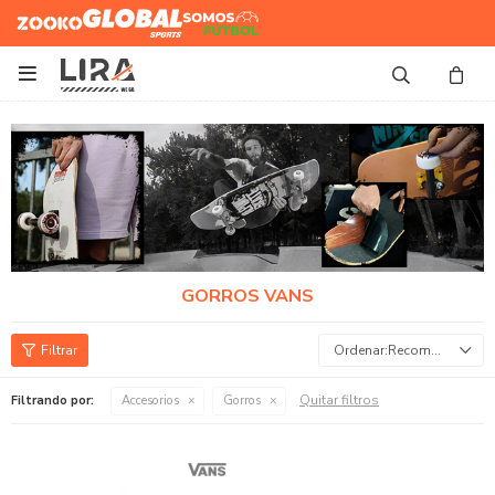
Zooko
Global Sports
Somos
Futbol

GORROS VANS
Recomendados
Quitar filtros
Filtrando por:
Accesorios
Gorros