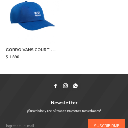
GORRO VANS COURT -
Blue
$
1.890



Newsletter
¡Suscribite y recibí todas nuestras novedades!
SUSCRIBIRME