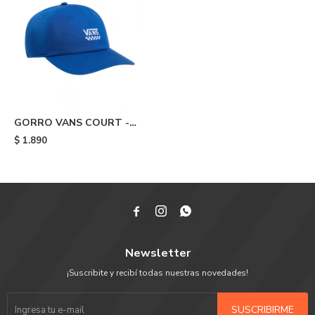
GORRO VANS COURT -
Blue
$
1.890



Newsletter
¡Suscribite y recibí todas nuestras novedades!
SUSCRIBIRME