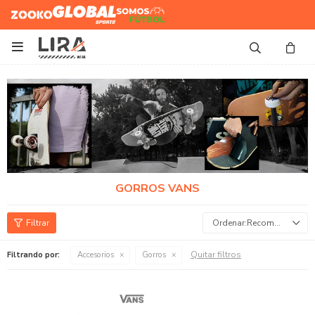
Zooko
Global Sports
Somos
Futbol

GORROS VANS
Recomendados
Quitar filtros
Filtrando por:
Accesorios
Gorros