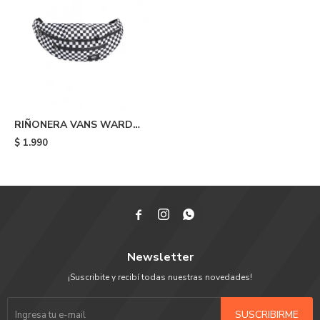
RIÑONERA VANS WARD
CROSS - Black/white
$
1.990



Newsletter
¡Suscribite y recibí todas nuestras novedades!
SUSCRIBIRME