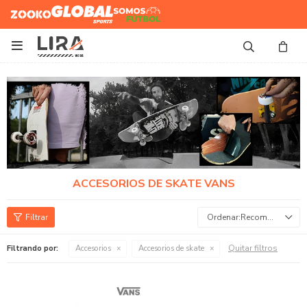
Zooko
Global Sports
Somos
Futbol

ACCESORIOS DE SKATE VANS
Recomendados
Quitar filtros
Filtrando por:
Accesorios
Accesorios de skate