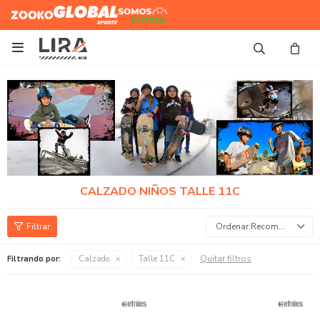
Zooko
Global Sports
Somos
Futbol

CALZADO NIÑOS TALLE 11C
Recomendados
Quitar filtros
Filtrando por:
Calzado
Talle 11C