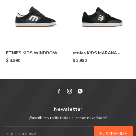
ETNIES KIDS WINDROW -
etnies KIDS MARANA -
Black/white
Black
$
3.990
$
3.990



Newsletter
¡Suscribite y recibí todas nuestras novedades!
SUSCRIBIRME