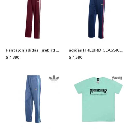
Pantalon adidas Firebird -
adidas FIREBIRD CLASSIC -
Maroon
Blue
$
4.890
$
4.590