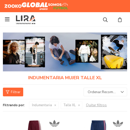
Zooko
Global Sports
Somos
Futbol

INDUMENTARIA MUJER TALLE XL
Recomendados
Quitar filtros
Filtrando por:
Indumentaria
Talle XL