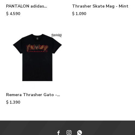
PANTALON adidas
Thrasher Skate Mag - Mint
FIREBIRD - Light Blue
$
4.590
$
1.090
Remera Thrasher Gato -
Black
$
1.390


