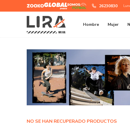
Zooko
Global
Somos
26230830
Lun
Sports
Futbol
Hombre
Mujer
N
NO SE HAN RECUPERADO PRODUCTOS