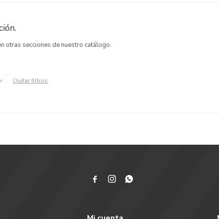
ión.
 en otras secciones de nuestro catálogo.
Quitar filtros



Mi cuenta