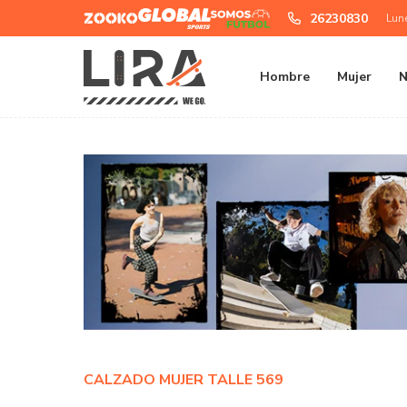
Zooko
Global
Somos
26230830
Lun
Sports
Futbol
Hombre
Mujer
N
CALZADO MUJER TALLE 569