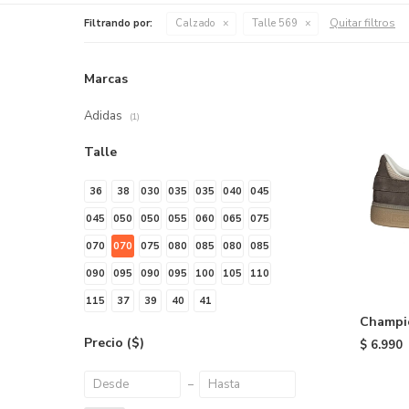
Quitar filtros
Filtrando por:
Calzado
Talle 569
Marcas
Adidas
(1)
Talle
36
38
030
035
035
040
045
045
050
050
055
060
065
075
070
070
075
080
085
080
085
090
095
090
095
100
105
110
115
37
39
40
41
Champi
Spezial
Precio
($)
$
6.990