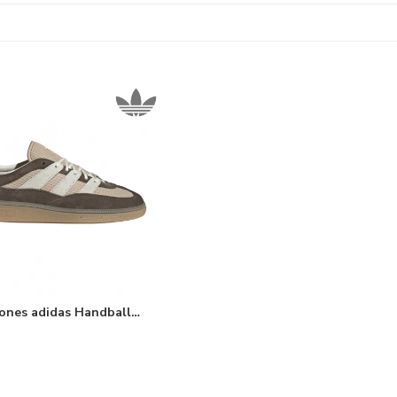
ones adidas Handball
 ST W - Brown