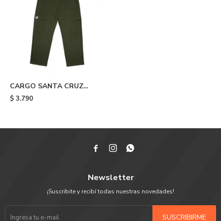
CARGO SANTA CRUZ
OPUS DOT - Green
$
3.790



Newsletter
¡Suscribite y recibí todas nuestras novedades!
SUSCRIBIRME