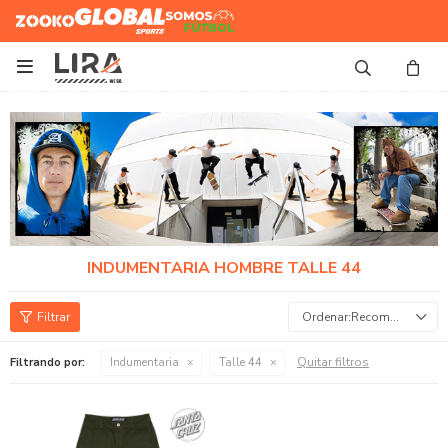
Zooko
Global Sports
Somos
Futbol

INDUMENTARIA HOMBRE TALLE 44
Recomendados
Quitar filtros
Filtrando por:
Indumentaria
Talle 44