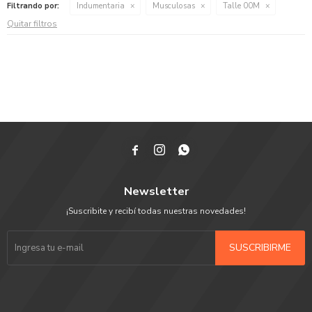
Filtrando por:
Indumentaria
Musculosas
Talle 00M
Quitar filtros



Newsletter
¡Suscribite y recibí todas nuestras novedades!
SUSCRIBIRME