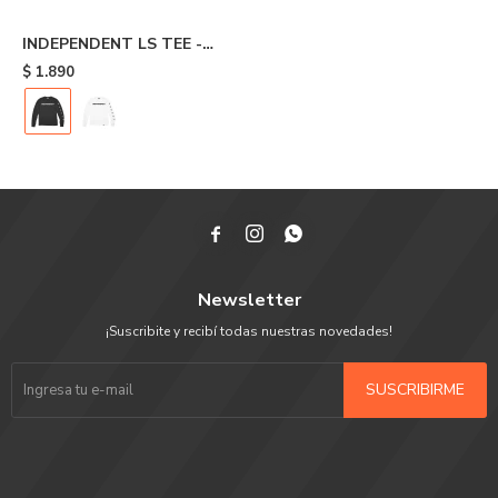
INDEPENDENT LS TEE -
Black
$
1.890



Newsletter
¡Suscribite y recibí todas nuestras novedades!
SUSCRIBIRME