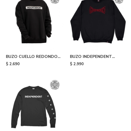
BUZO CUELLO REDONDO -
BUZO INDEPENDENT
Negro
SPANNING FRONT CREW -
$
2.690
$
2.990
Black