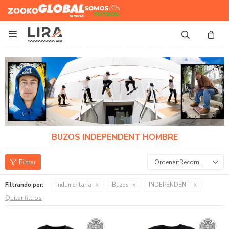
Zooko
Global Sports
Somos
Futbol

BUZOS INDEPENDENT HOMBRE
Recomendados
Filtrando por:
Indumentaria
Buzos
INDEPENDENT
Quitar filtros