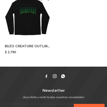
BUZO CREATURE OUTLINE
CREW - Black
$
2.790



Newsletter
¡Suscribite y recibí todas nuestras novedades!