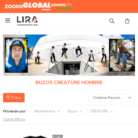
Zooko
Global Sports
Somos
Futbol

BUZOS CREATURE HOMBRE
Recomendados
Filtrando por:
Indumentaria
Buzos
CREATURE
Quitar filtros