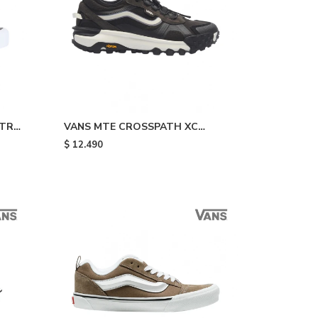
TR -
VANS MTE CROSSPATH XC
WASHED - Black
$
12.490