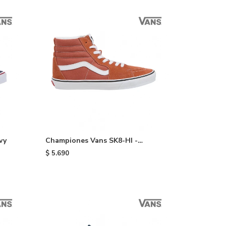
vy
Championes Vans SK8-HI -
Orange
$
5.690