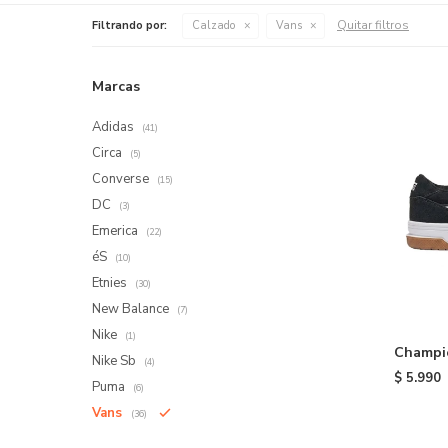
Quitar filtros
Filtrando por:
Calzado
Vans
Marcas
Adidas
(41)
Circa
(5)
Converse
(15)
DC
(3)
Emerica
(22)
éS
(10)
Etnies
(30)
New Balance
(7)
Nike
(1)
Champio
Nike Sb
(4)
$
5.990
Puma
(6)
Vans
(36)