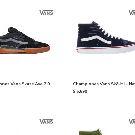
nes Vans Skate Ave 2.0 -
Championes Vans Sk8-Hi - Na
um
$
5.690