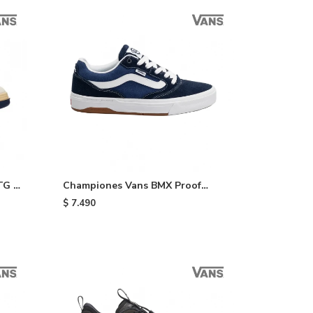
TG -
Championes Vans BMX Proof
Wafflecup - Black
$
7.490