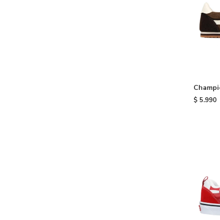
Champi
Brown
$
5.990