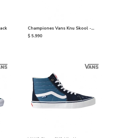
lack
Championes Vans Knu Skool -
Brown
$
5.990