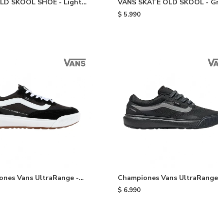
LD SKOOL SHOE - Light
VANS SKATE OLD SKOOL - G
$
5.990
nes Vans UltraRange -
Championes Vans UltraRange
- Black/grey
$
6.990