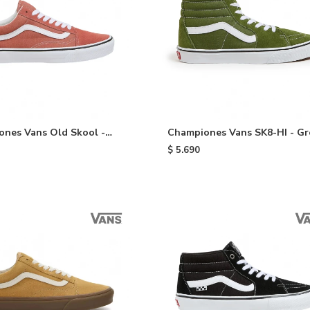
nes Vans Old Skool -
Championes Vans SK8-HI - G
$
5.690