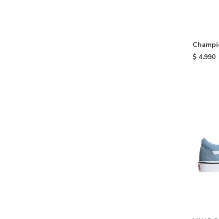
Champio
Red
$
4.990