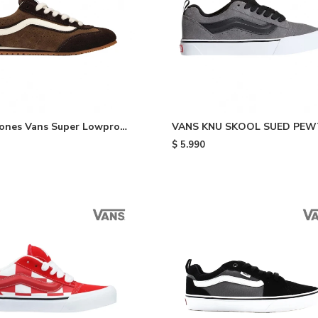
ones Vans Super Lowpro -
VANS KNU SKOOL SUED PEW
Grey & Black
$
5.990