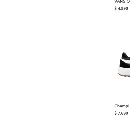
VANS O
Blue
$
4.990
Champio
Black
$
7.690