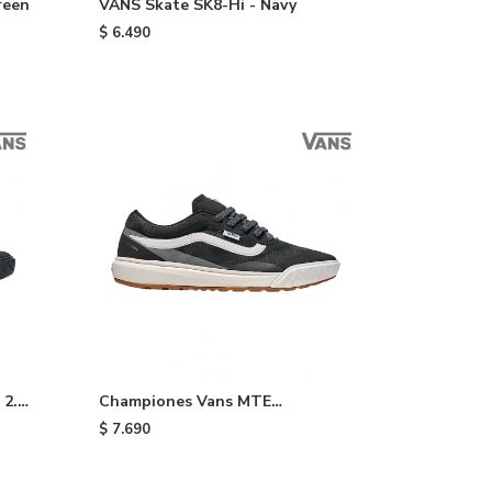
reen
VANS Skate SK8-Hi - Navy
$
6.490
 2.0
Championes Vans MTE
UltraRange 2.0 - Black/white
$
7.690