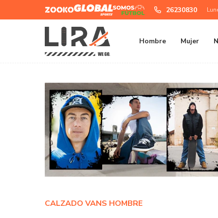
Zooko
Global
Somos
26230830
Lun
Sports
Futbol
Hombre
Mujer
N
CALZADO VANS HOMBRE