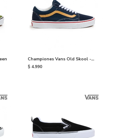
reen
Championes Vans Old Skool -
Blue/white/yellow
$
4.990