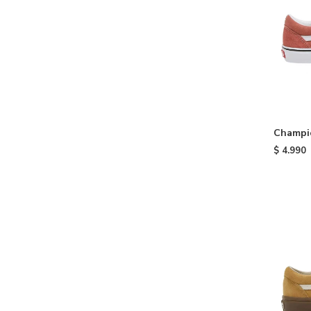
Champio
Coral
$
4.990