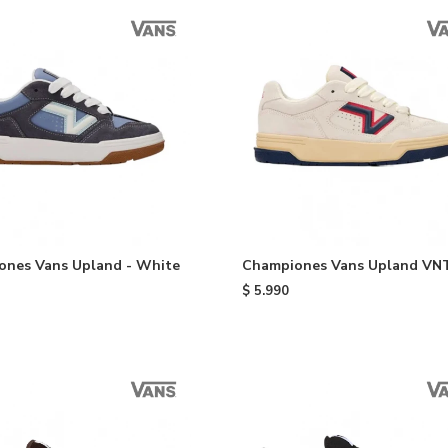
ones Vans Upland - White
Championes Vans Upland VN
White
$
5.990