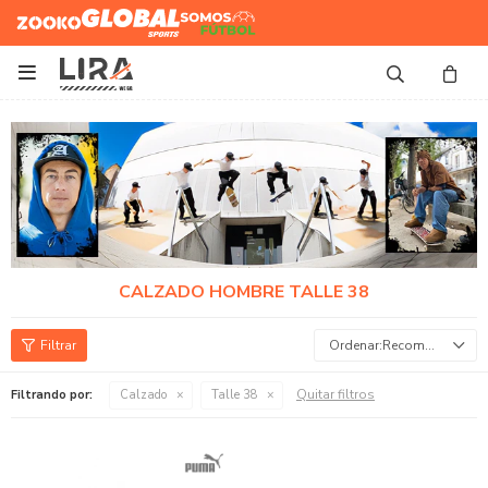
Zooko
Global Sports
Somos
Futbol

CALZADO HOMBRE TALLE 38
Recomendados
Quitar filtros
Filtrando por:
Calzado
Talle 38