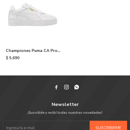
Championes Puma CA Pro
Classic II - White
$
5.690



Newsletter
¡Suscribite y recibí todas nuestras novedades!
SUSCRIBIRME