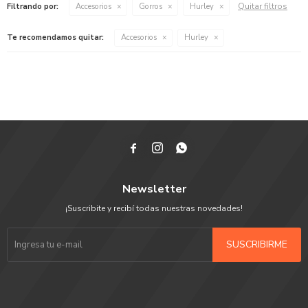
Quitar filtros
Filtrando por:
Accesorios
Gorros
Hurley
Te recomendamos quitar:
Accesorios
Hurley



Newsletter
¡Suscribite y recibí todas nuestras novedades!
SUSCRIBIRME