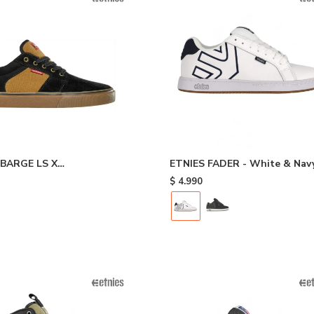
 BARGE LS X
ETNIES FADER - White & Nav
NDENT - Black
$
4.990