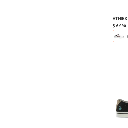
ETNIES
- White
$
6.990