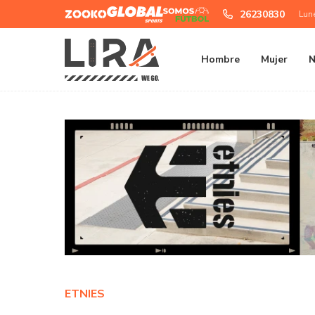
Zooko
Global
Somos
26230830
Lun
Sports
Futbol
Hombre
Mujer
N
ETNIES