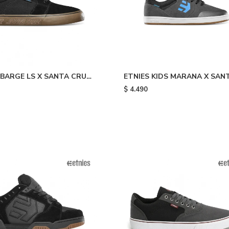
 BARGE LS X SANTA CRUZ
ETNIES KIDS MARANA X SAN
CRUZ - Grey
$
4.490