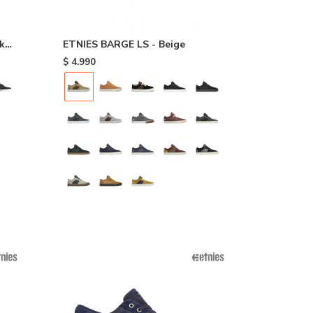
k
ETNIES BARGE LS - Beige
$
4.990