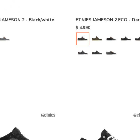
JAMESON 2 - Black/white
ETNIES JAMESON 2 ECO - Dar
Grey/wine
$
4.990