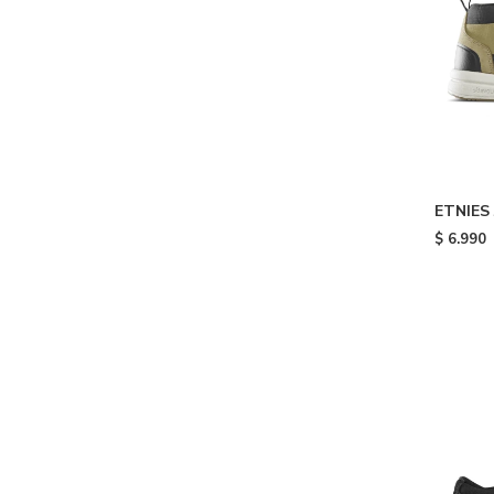
ETNIES
Brown
$
6.990