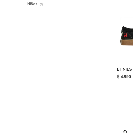
Niños
(3)
ETNIES
INDEPE
$
4.990