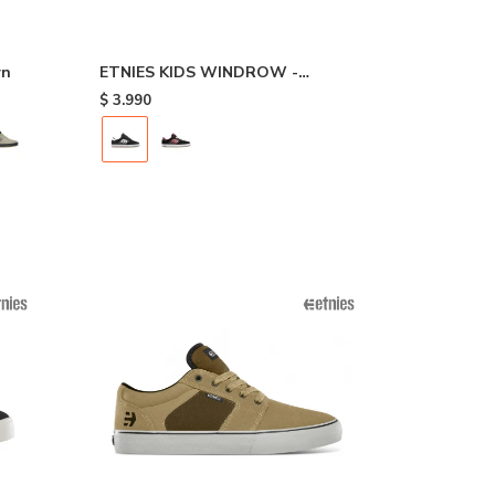
wn
ETNIES KIDS WINDROW -
Black/white
$
3.990