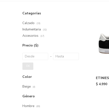
Categorías
Calzado
(33)
Indumentaria
(32)
Accesorios
(17)
Precio
($)
OK
Color
ETINIES
$
4.990
Beige
(4)
Género
Hombre
(69)