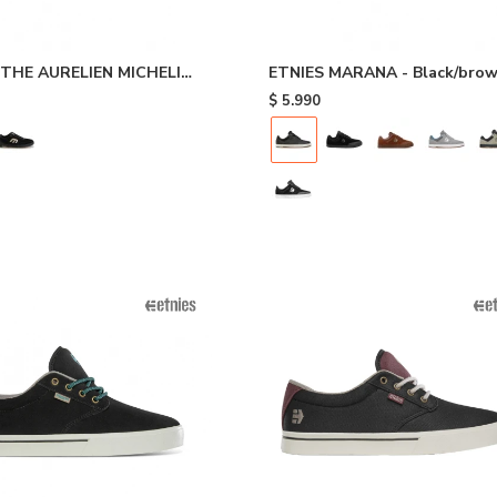
 THE AURELIEN MICHELIN
ETNIES MARANA - Black/bro
/black
$
5.990