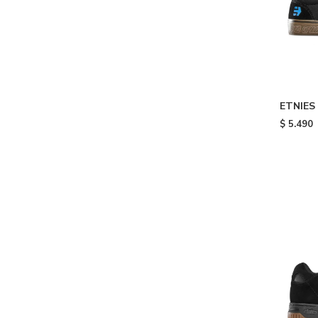
ETNIES
- Black
$
5.490