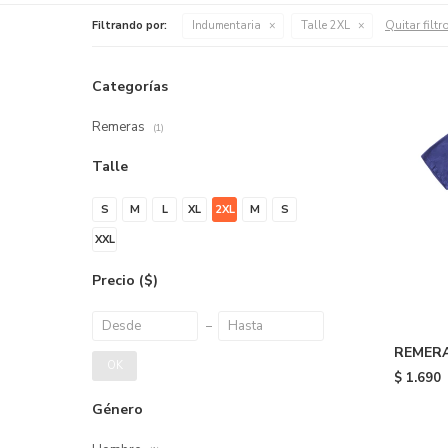
Quitar filtr
Filtrando por:
Indumentaria
Talle 2XL
Categorías
Remeras
(1)
Talle
S
M
L
XL
2XL
M
S
XXL
Precio
($)
REMERA 
OK
$
1.690
Género