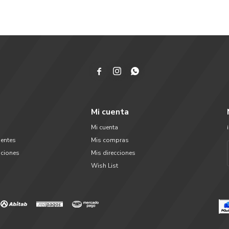



Mi cuenta
Mi cuenta
uentes
Mis compras
uciones
Mis direcciones
Wish List