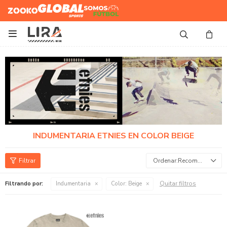
Zooko
Global Sports
Somos
Futbol

INDUMENTARIA ETNIES EN COLOR BEIGE
Recomendados
Quitar filtros
Filtrando por:
Indumentaria
Color:
Beige