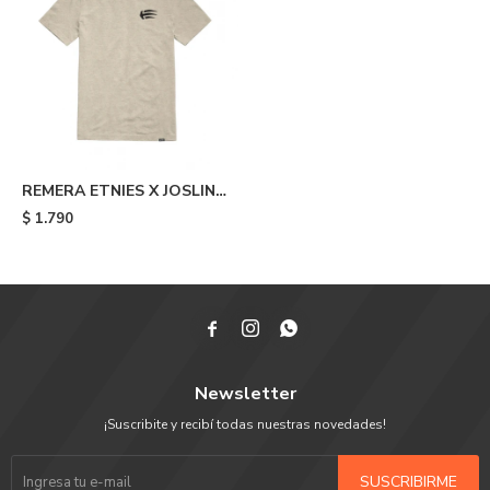
REMERA ETNIES X JOSLIN -
Beige
$
1.790



Newsletter
¡Suscribite y recibí todas nuestras novedades!
SUSCRIBIRME