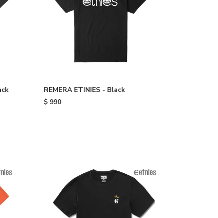
ack
REMERA ETINIES - Black
$
990