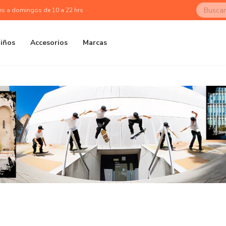
es a domingos de 10 a 22 hrs
iños
Accesorios
Marcas