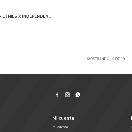
 ETNIES X INDEPENDENT
co
MOSTRANDO
19
DE
19



Mi cuenta
Mi cuenta