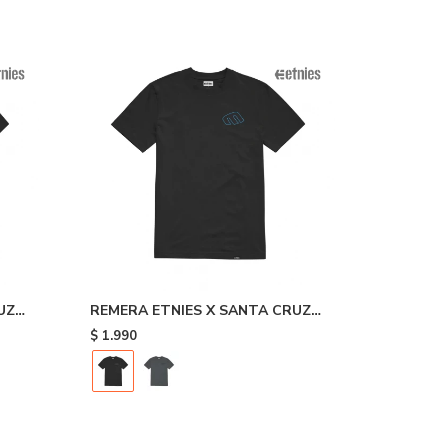
UZ
REMERA ETNIES X SANTA CRUZ
RETRO - Black
$
1.990