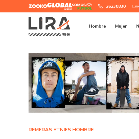
Zooko
Global
Somos
26230830
Lun
Sports
Futbol
Hombre
Mujer
N
REMERAS ETNIES HOMBRE