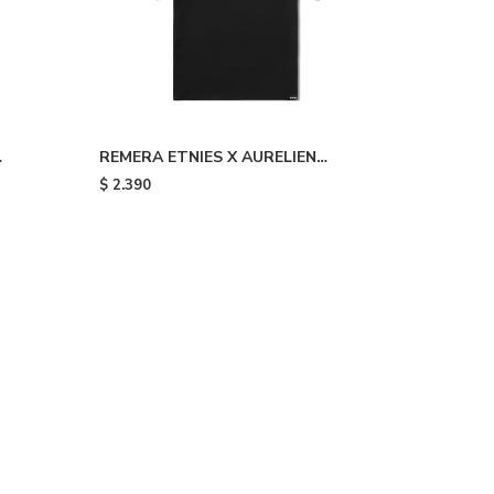
REMERA ETNIES X AURELIEN
GIRAUD - Black
$
2.390