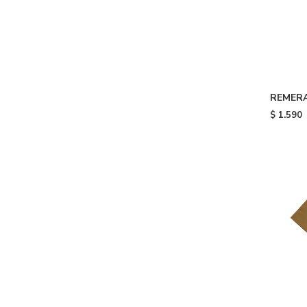
REMERA
$
1.590