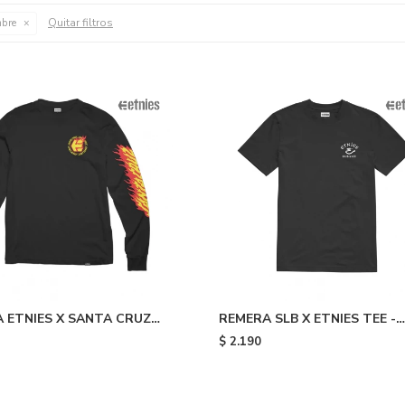
Quitar filtros
bre
 ETNIES X SANTA CRUZ
REMERA SLB X ETNIES TEE -
 Black
Black
$
2.190