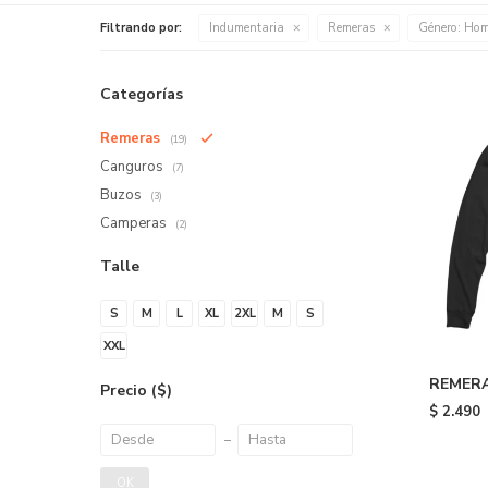
Filtrando por:
Indumentaria
Remeras
Género:
Hom
Categorías
Remeras
(19)
Canguros
(7)
Buzos
(3)
Camperas
(2)
Talle
S
M
L
XL
2XL
M
S
XXL
REMERA
Precio
($)
FLAME -
$
2.490
OK