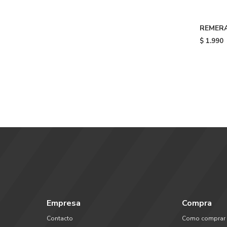
REMERA
- Tobac
$
1.990
Empresa
Compra
Contacto
Como comprar