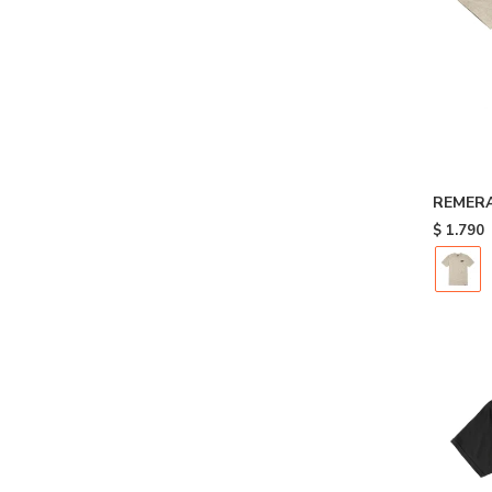
REMERA 
$
1.790