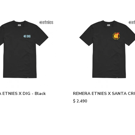
ETNIES X DIG - Black
REMERA ETNIES X SANTA CR
FLAME - Black
$
2.490