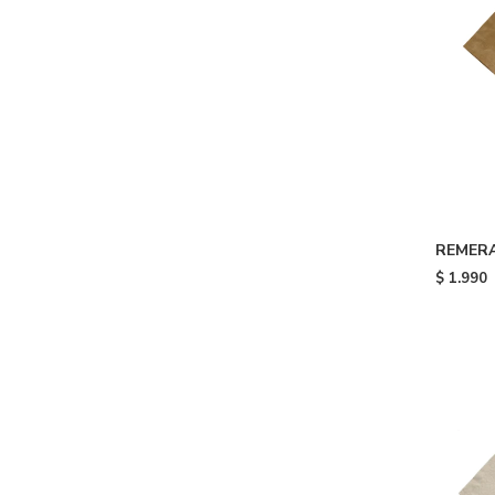
REMERA
Brown
$
1.990