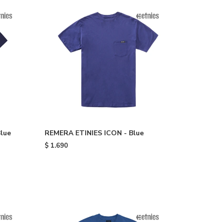
lue
REMERA ETINIES ICON - Blue
$
1.690