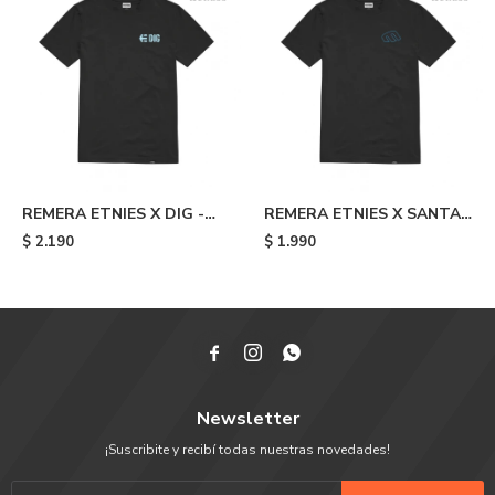
REMERA ETNIES X DIG -
REMERA ETNIES X SANTA
Black
CRUZ RETRO - Black
$
2.190
$
1.990



Newsletter
¡Suscribite y recibí todas nuestras novedades!