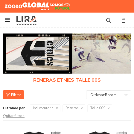
Zooko
Global Sports
Somos
Futbol

REMERAS ETNIES TALLE 00S
Recomendados
Filtrando por:
Indumentaria
Remeras
Talle 00S
Quitar filtros