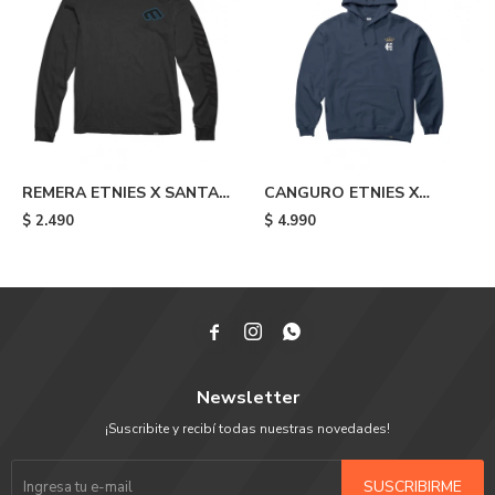
REMERA ETNIES X SANTA
CANGURO ETNIES X
CRUZ SCREAMING HAND -
AURELIEN GIRAUD
$
2.490
$
4.990
Black
ARROW - Blue



Newsletter
¡Suscribite y recibí todas nuestras novedades!
SUSCRIBIRME