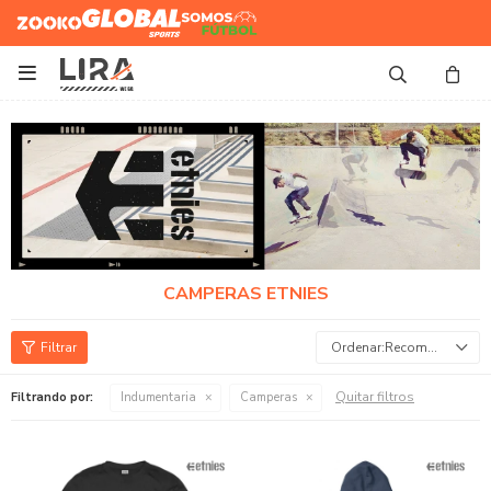
Zooko
Global Sports
Somos
Futbol

CAMPERAS ETNIES
Recomendados
Quitar filtros
Filtrando por:
Indumentaria
Camperas