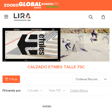
Zooko
Global Sports
Somos
Futbol

CALZADO ETNIES TALLE 70C
Recomendados
Quitar filtros
Filtrando por:
Calzado
Talle 70C