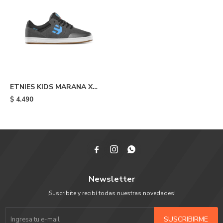
ETNIES KIDS MARANA X
SANTA CRUZ - Grey
$
4.490



Newsletter
¡Suscribite y recibí todas nuestras novedades!
SUSCRIBIRME