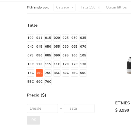
Quitar filtros
Filtrando por:
Calzado
Talle 15C
Talle
100
011
015
020
025
030
035
040
045
050
055
060
065
070
075
080
085
090
095
100
105
10C
110
115
11C
120
12C
130
13C
15C
25C
35C
40C
45C
50C
55C
60C
70C
Precio
($)
ETNIES
Black/w
$
3.990
OK