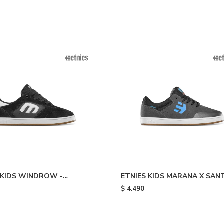
 KIDS WINDROW -
ETNIES KIDS MARANA X SAN
hite
CRUZ - Grey
$
4.490