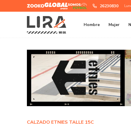
Zooko
Global
Somos
26230830
Lun
Sports
Futbol
Hombre
Mujer
N
CALZADO ETNIES TALLE 15C