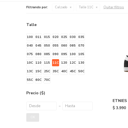
Quitar filtros
Filtrando por:
Calzado
Talle 11C
Talle
100
011
015
020
025
030
035
040
045
050
055
060
065
070
075
080
085
090
095
100
105
10C
110
115
11C
120
12C
130
13C
15C
25C
35C
40C
45C
50C
55C
60C
70C
Precio
($)
ETNIES
Black/w
$
3.990
OK