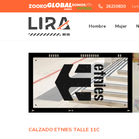
Zooko
Global
Somos
26230830
Lun
Sports
Futbol
Hombre
Mujer
N
CALZADO ETNIES TALLE 11C