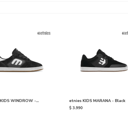
 KIDS WINDROW -
etnies KIDS MARANA - Black
hite
$
3.990