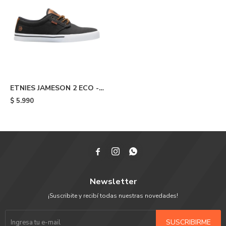
ETNIES JAMESON 2 ECO -
Dark Grey/brown
$
5.990



Newsletter
¡Suscribite y recibí todas nuestras novedades!
SUSCRIBIRME