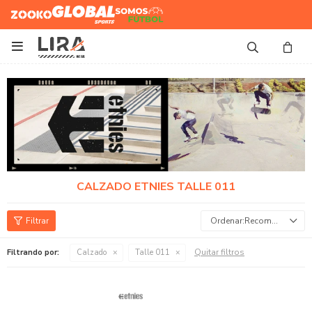
Zooko
Global Sports
Somos
Futbol

CALZADO ETNIES TALLE 011
Recomendados
Quitar filtros
Filtrando por:
Calzado
Talle 011