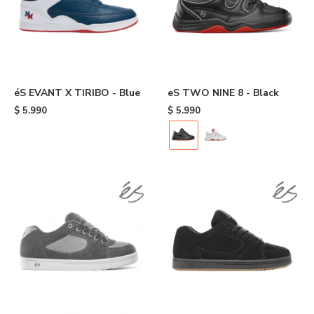
éS EVANT X TIRIBO - Blue
eS TWO NINE 8 - Black
$
5.990
$
5.990