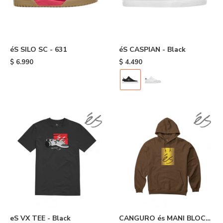
éS SILO SC - 631
éS CASPIAN - Black
$
6.990
$
4.490
eS VX TEE - Black
CANGURO és MANI BLOCK