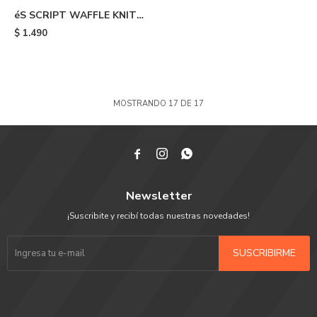
éS SCRIPT WAFFLE KNIT
BEANIE - 600
$
1.490
MOSTRANDO
17
DE
17



Newsletter
¡Suscribite y recibí todas nuestras novedades!
SUSCRIBIRME