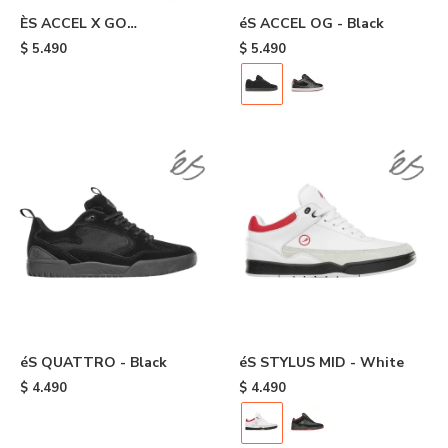
ÈS ACCEL X GO
éS ACCEL OG - Black
SKATEBOARDING - Grey
$
5.490
$
5.490
éS QUATTRO - Black
éS STYLUS MID - White
$
4.490
$
4.490