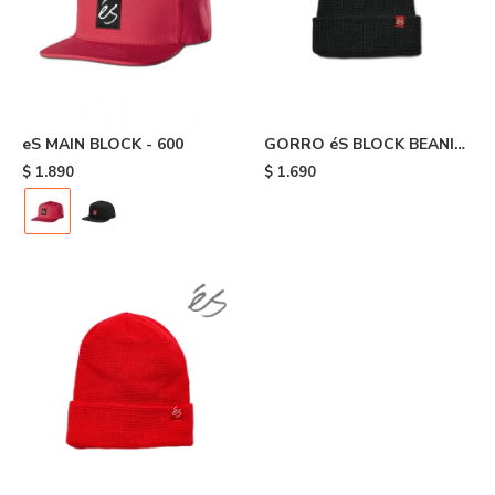
eS MAIN BLOCK - 600
GORRO éS BLOCK BEANIE
- Black
$
1.890
$
1.690