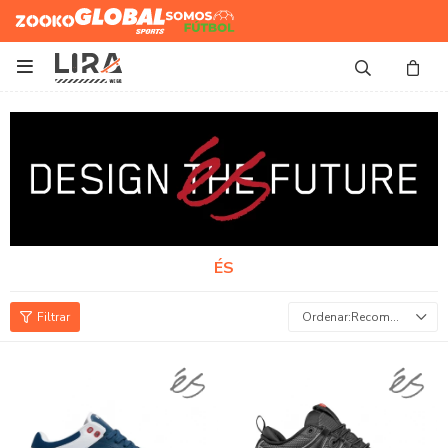
Zooko
Global Sports
Somos
Futbol

ÉS
Recomendados