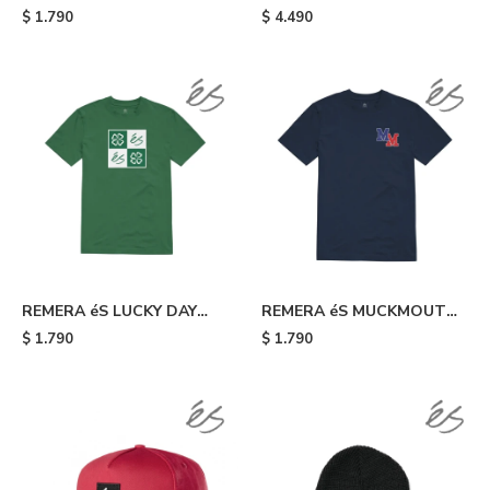
HOODIE FLEECE - Brown
$
1.790
$
4.490
REMERA éS LUCKY DAY
REMERA éS MUCKMOUTH
TEE - 320
TEE - Blue
$
1.790
$
1.790