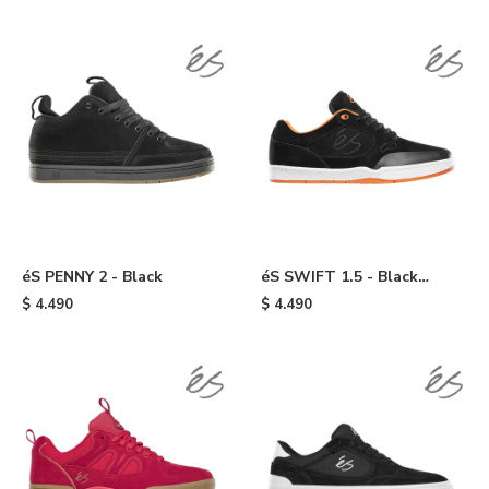
éS PENNY 2 - Black
éS SWIFT 1.5 - Black
/white /orange
$
4.490
$
4.490