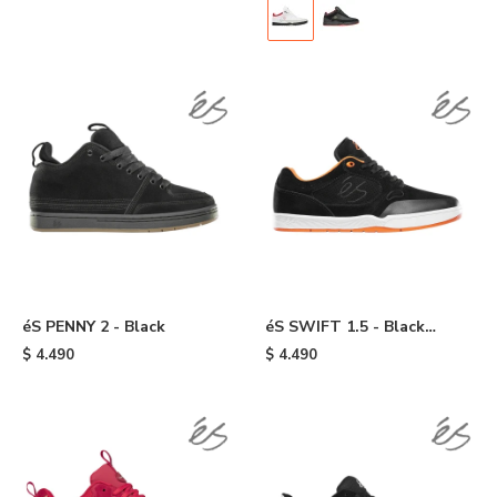
éS PENNY 2 - Black
éS SWIFT 1.5 - Black
/white /orange
$
4.490
$
4.490