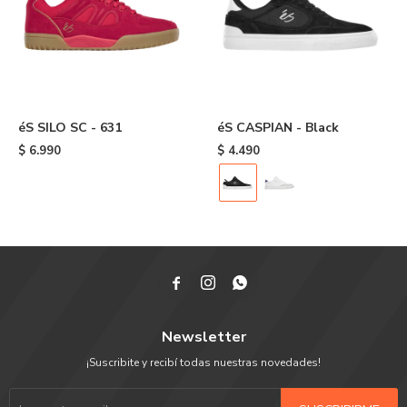
éS SILO SC - 631
éS CASPIAN - Black
$
6.990
$
4.490



Newsletter
¡Suscribite y recibí todas nuestras novedades!