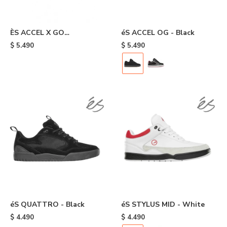
ÈS ACCEL X GO
éS ACCEL OG - Black
SKATEBOARDING - Grey
$
5.490
$
5.490
éS QUATTRO - Black
éS STYLUS MID - White
$
4.490
$
4.490