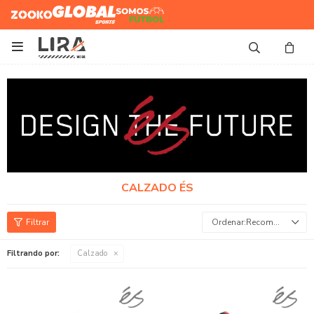
Zooko
Global Sports
Somos
Futbol

CALZADO ÉS
Recomendados
Filtrando por:
Calzado