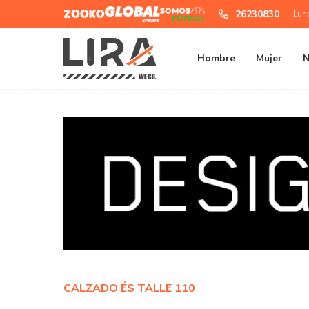
Zooko
Global
Somos
26230830
Lun
Sports
Futbol
Hombre
Mujer
N
CALZADO ÉS TALLE 110