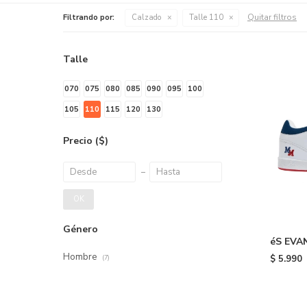
Quitar filtros
Filtrando por:
Calzado
Talle 110
Talle
070
075
080
085
090
095
100
105
110
115
120
130
Precio
($)
OK
Género
éS EVAN
Hombre
$
5.990
(7)