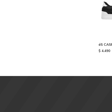
éS CASP
$
4.490