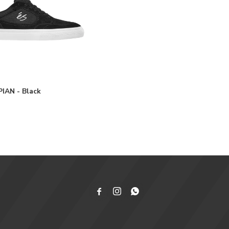
IAN - Black


