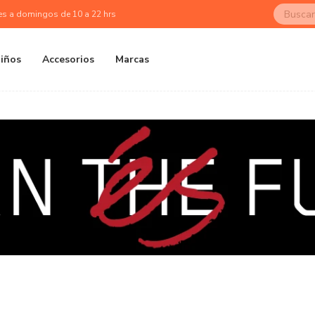
es a domingos de 10 a 22 hrs
iños
Accesorios
Marcas