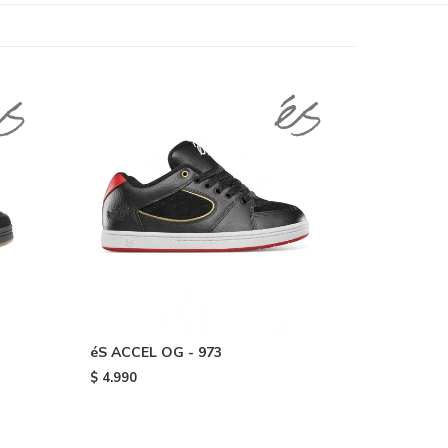
éS ACCEL OG - 973
$
4.990