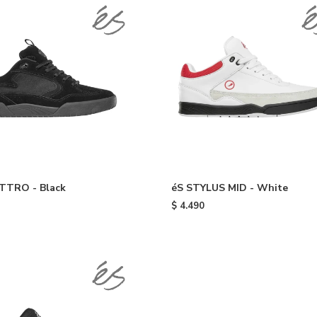
TTRO - Black
éS STYLUS MID - White
$
4.490