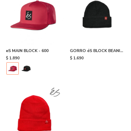
eS MAIN BLOCK - 600
GORRO éS BLOCK BEANIE
- Black
$
1.890
$
1.690