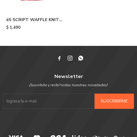
éS SCRIPT WAFFLE KNIT
BEANIE - 600
$
1.490



Newsletter
¡Suscribite y recibí todas nuestras novedades!
SUSCRIBIRME