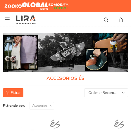
Zooko
Global Sports
Somos
Futbol

ACCESORIOS ÉS
Recomendados
Filtrando por:
Accesorios