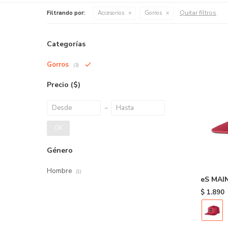
Quitar filtros
Filtrando por:
Accesorios
Gorros
Categorías
Gorros
(3)
Precio
($)
OK
Género
Hombre
(1)
eS MAIN
$
1.890