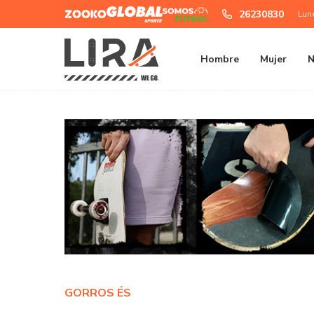
Zooko
Global
Somos
26230830
Lun
Sports
Futbol
Hombre
Mujer
N
GORROS ÉS