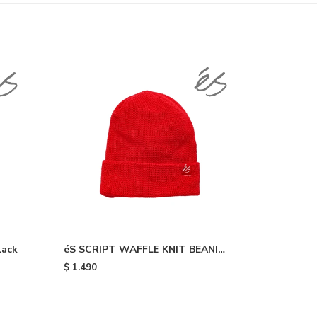
lack
éS SCRIPT WAFFLE KNIT BEANIE
- 600
$
1.490