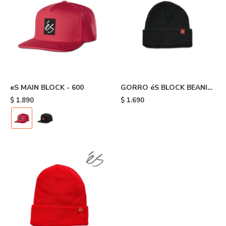
eS MAIN BLOCK - 600
GORRO éS BLOCK BEANIE
- Black
$
1.890
$
1.690