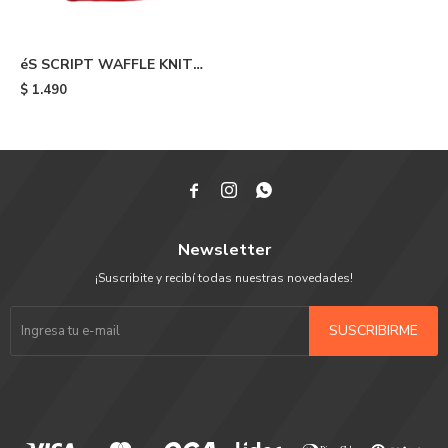
éS SCRIPT WAFFLE KNIT
BEANIE - 600
$
1.490



Newsletter
¡Suscribite y recibí todas nuestras novedades!
SUSCRIBIRME