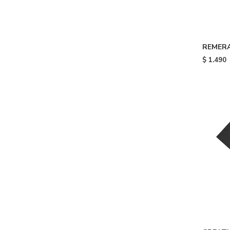
REMERA
Black
$
1.490