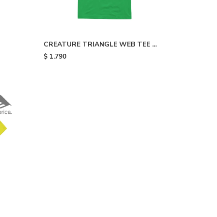
CREATURE TRIANGLE WEB TEE -
Green
$
1.790