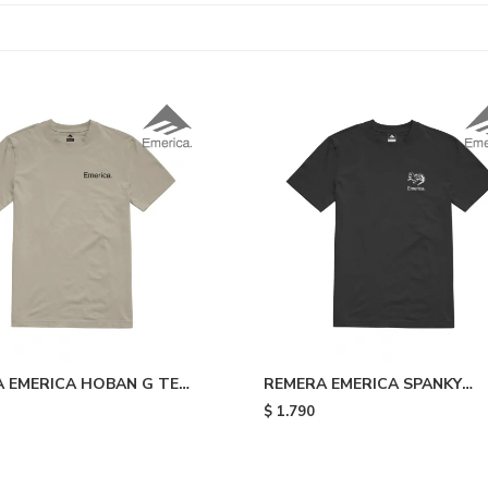
 EMERICA HOBAN G TEE
REMERA EMERICA SPANKY
TOOTH TEE - Black
$
1.790