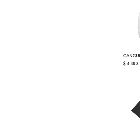
CANGUR
HOODIE
$
4.490