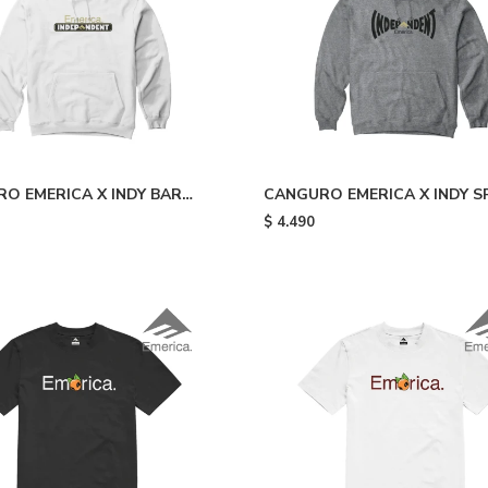
O EMERICA X INDY BAR
CANGURO EMERICA X INDY S
 - White
HOODIE - Grey Heath
$
4.490