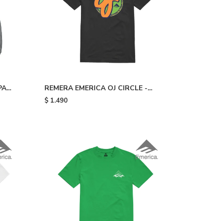
PAN
REMERA EMERICA OJ CIRCLE -
Black
$
1.490