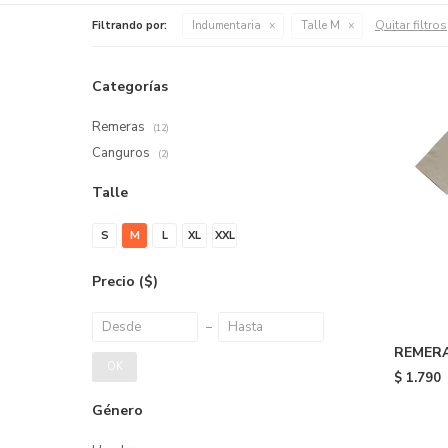
Quitar filtros
Filtrando por:
Indumentaria
Talle M
Categorías
Remeras
(12)
Canguros
(2)
Talle
S
M
L
XL
XXL
Precio
($)
REMERA
OK
- 322
$
1.790
Género