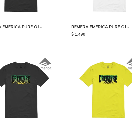
 EMERICA PURE OJ -
REMERA EMERICA PURE OJ -
White
$
1.490