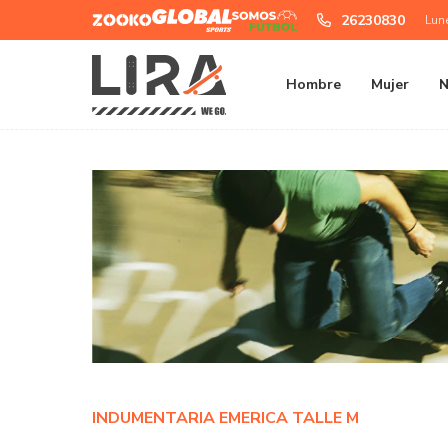
Zooko
Global
Somos
26230830
Lun
Sports
Futbol
Hombre
Mujer
N
INDUMENTARIA EMERICA TALLE M