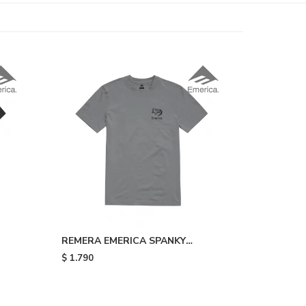
REMERA EMERICA SPANKY
TOOTH TEE - Black
$
1.790