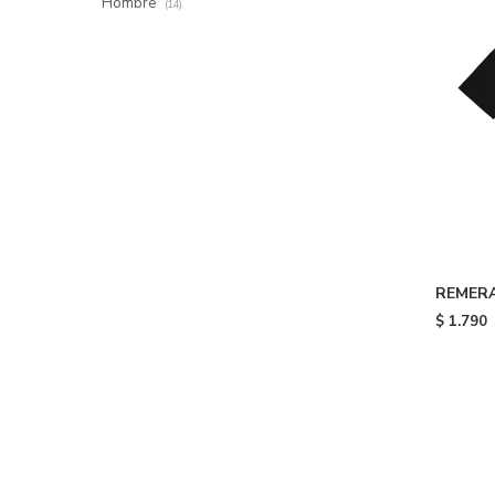
Hombre
(14)
REMERA
Black
$
1.790