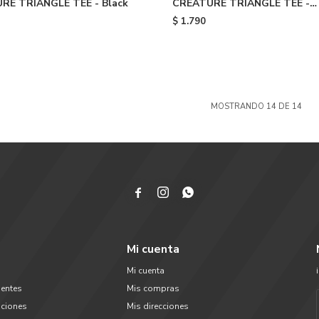
RE TRIANGLE TEE - Black
CREATURE TRIANGLE TEE -
Yellow
$
1.790
MOSTRANDO
14
DE
14



Mi cuenta
Mi cuenta
uentes
Mis compras
uciones
Mis direcciones