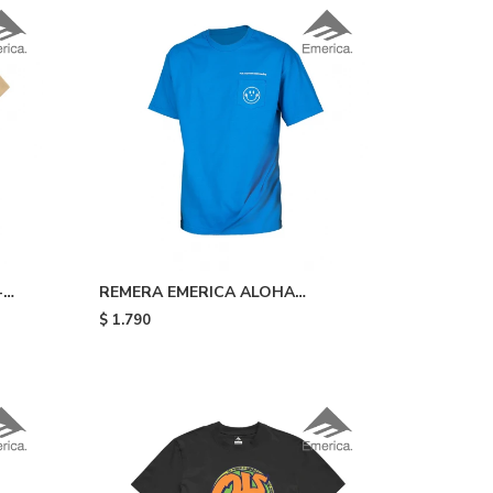
-
REMERA EMERICA ALOHA
POCKET TEE - Blue
$
1.790