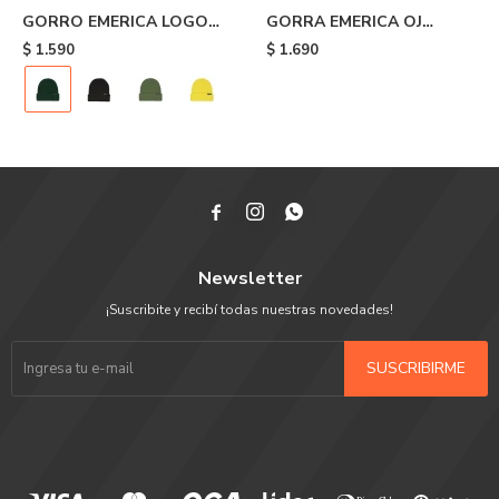
GORRO EMERICA LOGO
GORRA EMERICA OJ
CLAMP BEANIE - Green
CIRCLE SNAPBACK - Black
$
1.590
$
1.690



Newsletter
¡Suscribite y recibí todas nuestras novedades!
SUSCRIBIRME