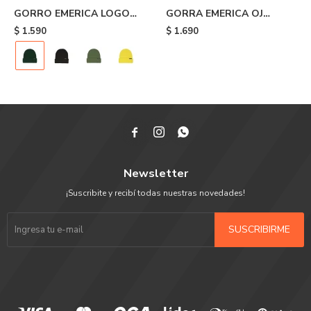
GORRO EMERICA LOGO
GORRA EMERICA OJ
CLAMP BEANIE - Green
CIRCLE SNAPBACK - Black
$
1.590
$
1.690



Newsletter
¡Suscribite y recibí todas nuestras novedades!
SUSCRIBIRME