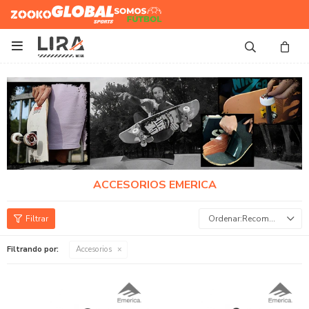
Zooko
Global Sports
Somos
Futbol

ACCESORIOS EMERICA
Recomendados
Filtrando por:
Accesorios