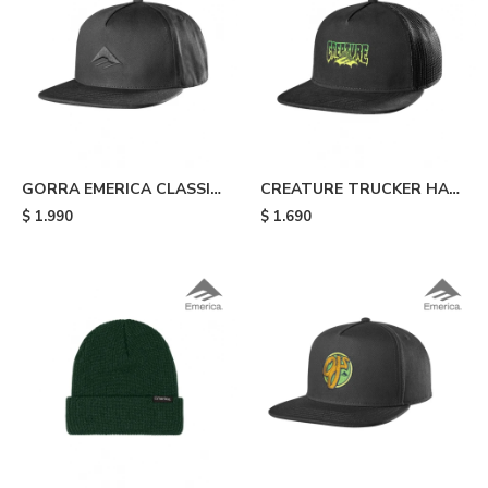
GORRA EMERICA CLASSIC
CREATURE TRUCKER HAT
SNAPBACK - Black
- Black
$
1.990
$
1.690