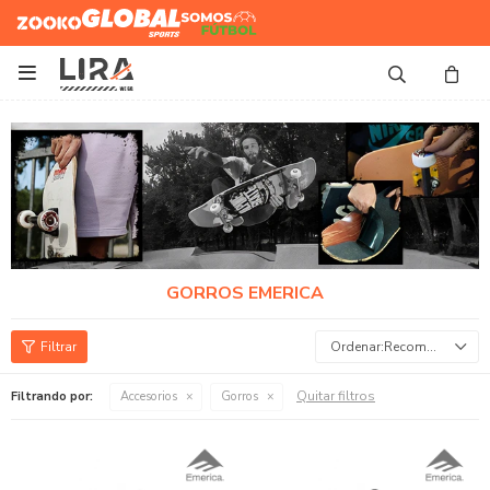
Zooko
Global Sports
Somos
Futbol

GORROS EMERICA
Recomendados
Quitar filtros
Filtrando por:
Accesorios
Gorros