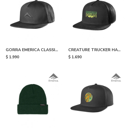
GORRA EMERICA CLASSIC
CREATURE TRUCKER HAT
SNAPBACK - Black
- Black
$
1.990
$
1.690