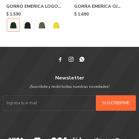
GORRO EMERICA LOGO
GORRA EMERICA OJ
CLAMP BEANIE - Green
CIRCLE SNAPBACK - Black
$
1.590
$
1.690



Newsletter
¡Suscribite y recibí todas nuestras novedades!
SUSCRIBIRME