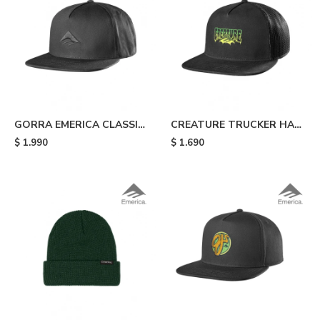
GORRA EMERICA CLASSIC
CREATURE TRUCKER HAT
SNAPBACK - Black
- Black
$
1.990
$
1.690