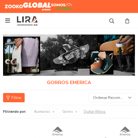
Zooko
Global Sports
Somos
Futbol

GORROS EMERICA
Recomendados
Quitar filtros
Filtrando por:
Accesorios
Gorros