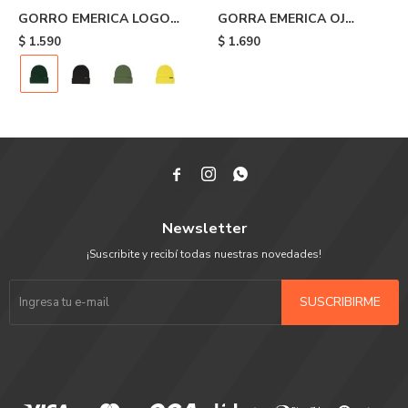
GORRO EMERICA LOGO
GORRA EMERICA OJ
CLAMP BEANIE - Green
CIRCLE SNAPBACK - Black
$
1.590
$
1.690



Newsletter
¡Suscribite y recibí todas nuestras novedades!
SUSCRIBIRME