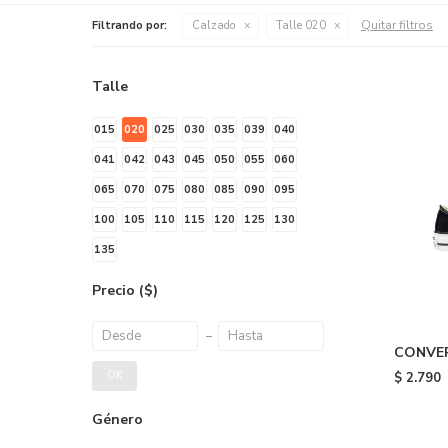
Quitar filtros
Filtrando por:
Calzado
Talle 020
Talle
015
020
025
030
035
039
040
041
042
043
045
050
055
060
065
070
075
080
085
090
095
100
105
110
115
120
125
130
135
Precio
($)
CONVER
STAR OX
OK
$
2.790
Género