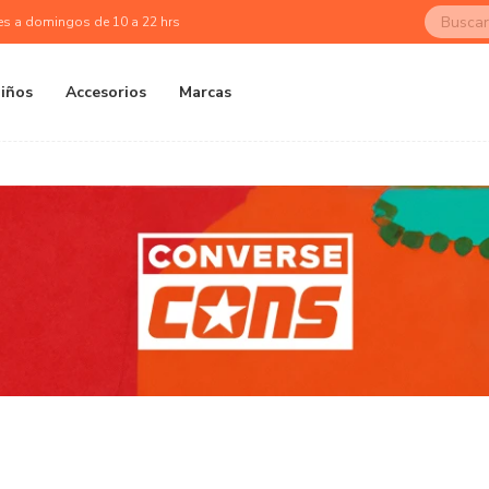
es a domingos de 10 a 22 hrs
iños
Accesorios
Marcas