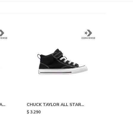
A
CHUCK TAYLOR ALL STAR
ite
MALDEN STREET - Black & White
$
3.290