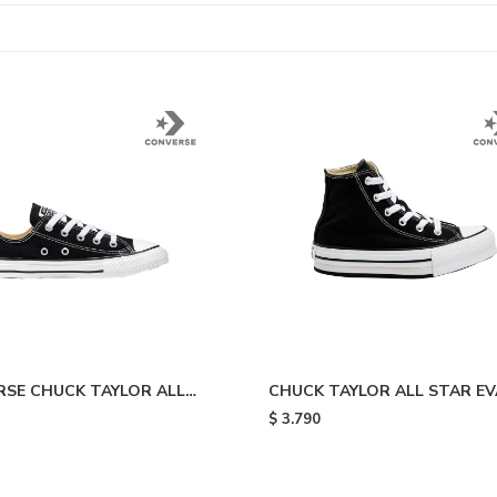
SE CHUCK TAYLOR ALL
CHUCK TAYLOR ALL STAR EV
 - Black
LIFT PLATFORM - Black & Wh
$
3.790