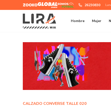
Zooko
Global
Somos
26230830
Lun
Sports
Futbol
Hombre
Mujer
N
CALZADO CONVERSE TALLE 020