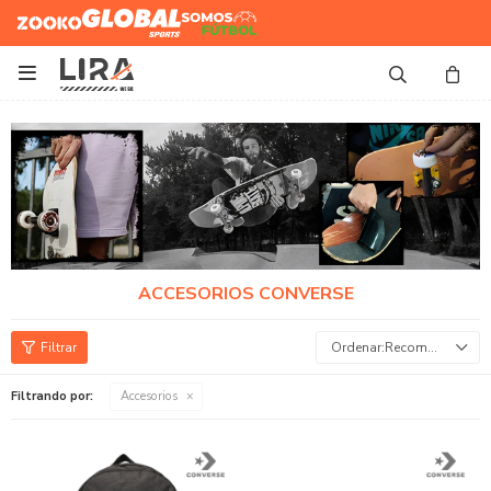
Zooko
Global Sports
Somos
Futbol

ACCESORIOS CONVERSE
Recomendados
Filtrando por:
Accesorios