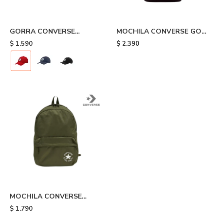
GORRA CONVERSE
MOCHILA CONVERSE GO
TRIPOFF - Red
CHUCK TAYLOR - Red
$
1.590
$
2.390
MOCHILA CONVERSE
SPEED 3 - Olive
$
1.790