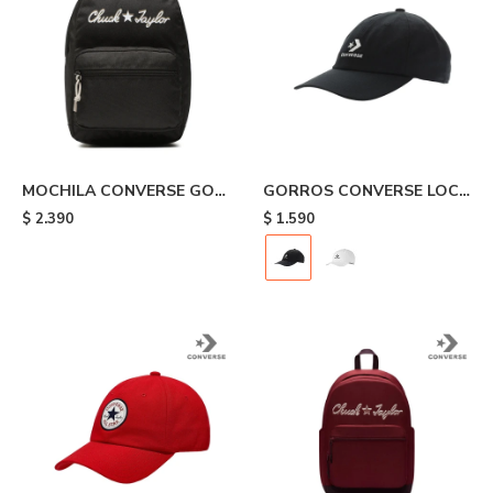
MOCHILA CONVERSE GO
GORROS CONVERSE LOCK
CHUCK TAYLOR - Black
UP - Black
$
2.390
$
1.590